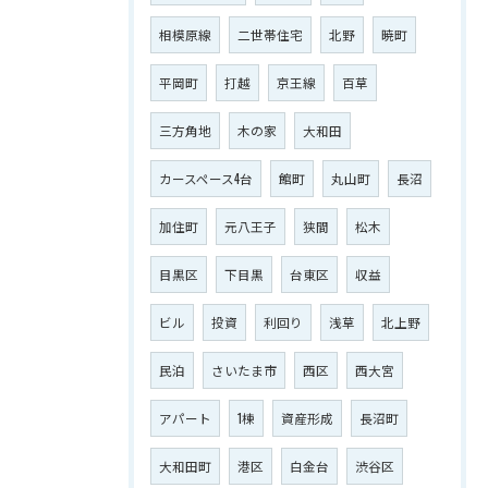
相模原線
二世帯住宅
北野
暁町
平岡町
打越
京王線
百草
三方角地
木の家
大和田
カースペース4台
館町
丸山町
長沼
加住町
元八王子
狭間
松木
目黒区
下目黒
台東区
収益
ビル
投資
利回り
浅草
北上野
民泊
さいたま市
西区
西大宮
アパート
1棟
資産形成
長沼町
大和田町
港区
白金台
渋谷区