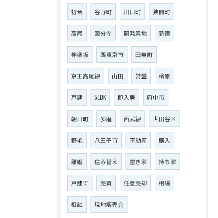
初台
谷野町
川口町
狭間町
高尾
国分寺
開発素地
新宿
神楽坂
西東京市
田無町
京王高尾線
山田
常盤
楢原
戸建
5LDK
即入居
府中市
朝日町
多磨
西武線
世田谷区
野毛
八王子市
不動産
購入
離婚
住み替え
空き家
持ち家
戸建て
売買
任意売却
相場
相談
現地販売会