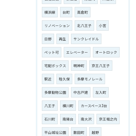
横浜線
台町
高倉町
リノベーション
北八王子
小宮
日野
再生
サンクレイドル
ペット可
エレベーター
オートロック
宅配ボックス
明神町
京王八王子
駅近
程久保
多摩モノレール
多摩動物公園
中古戸建
左入町
八王子
横川町
カースペース3台
石川町
南陽台
南大沢
京王堀之内
平山城址公園
散田町
越野