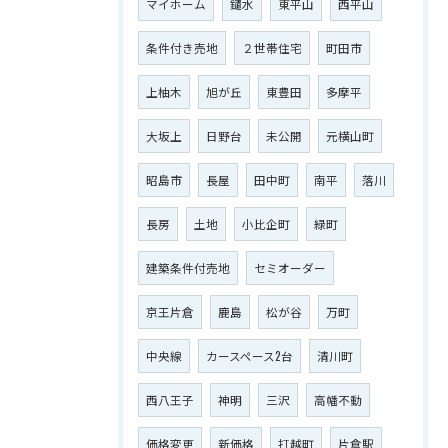
マイホーム
鑓水
東平山
西平山
条件付き売地
２世帯住宅
町田市
上柚木
旭が丘
東豊田
多摩平
大坂上
日野台
未公開
元横山町
昭島市
長屋
田中町
南平
落川
長房
土地
小比企町
緑町
建築条件付売地
セミオーダー
京王片倉
鹿島
松が谷
万町
中央線
カースペース2台
清川町
西八王子
神明
三沢
高幡不動
価格変更
新価格
打越町
片倉駅