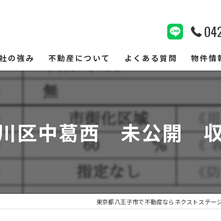
04
社の強み
不動産について
よくある質問
物件情
サービスの特徴
買取
お客様の声
売却
川区中葛西 未公開 
仲介
相続
査定
東京都八王子市で不動産ならネクストステー