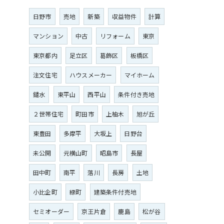
日野市
売地
新築
収益物件
計算
マンション
中古
リフォーム
東京
東京都内
足立区
葛飾区
板橋区
注文住宅
ハウスメーカー
マイホーム
鑓水
東平山
西平山
条件付き売地
２世帯住宅
町田市
上柚木
旭が丘
東豊田
多摩平
大坂上
日野台
未公開
元横山町
昭島市
長屋
田中町
南平
落川
長房
土地
小比企町
緑町
建築条件付売地
セミオーダー
京王片倉
鹿島
松が谷