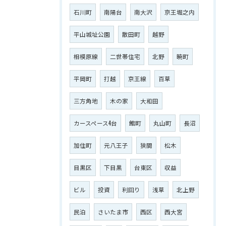
石川町
南陽台
南大沢
京王堀之内
平山城址公園
散田町
越野
相模原線
二世帯住宅
北野
暁町
平岡町
打越
京王線
百草
三方角地
木の家
大和田
カースペース4台
館町
丸山町
長沼
加住町
元八王子
狭間
松木
目黒区
下目黒
台東区
収益
ビル
投資
利回り
浅草
北上野
民泊
さいたま市
西区
西大宮