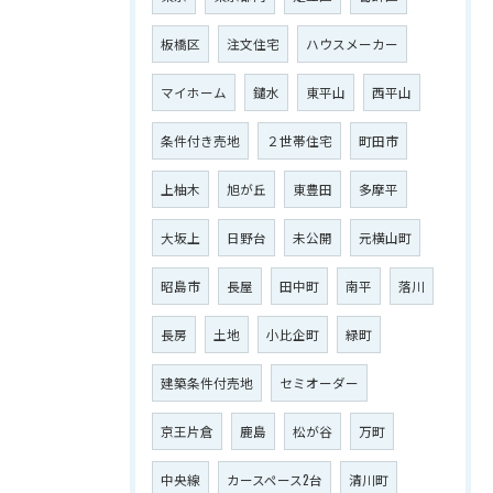
板橋区
注文住宅
ハウスメーカー
マイホーム
鑓水
東平山
西平山
条件付き売地
２世帯住宅
町田市
上柚木
旭が丘
東豊田
多摩平
大坂上
日野台
未公開
元横山町
昭島市
長屋
田中町
南平
落川
長房
土地
小比企町
緑町
建築条件付売地
セミオーダー
京王片倉
鹿島
松が谷
万町
中央線
カースペース2台
清川町