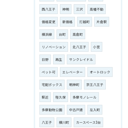
西八王子
神明
三沢
高幡不動
価格変更
新価格
打越町
片倉駅
横浜線
台町
高倉町
リノベーション
北八王子
小宮
日野
再生
サンクレイドル
ペット可
エレベーター
オートロック
宅配ボックス
明神町
京王八王子
駅近
程久保
多摩モノレール
多摩動物公園
中古戸建
左入町
八王子
横川町
カースペース3台