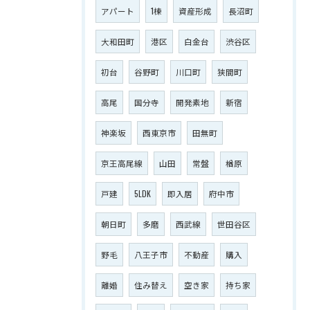
アパート
1棟
資産形成
長沼町
大和田町
港区
白金台
渋谷区
初台
谷野町
川口町
狭間町
高尾
国分寺
開発素地
新宿
神楽坂
西東京市
田無町
京王高尾線
山田
常盤
楢原
戸建
5LDK
即入居
府中市
朝日町
多磨
西武線
世田谷区
野毛
八王子市
不動産
購入
離婚
住み替え
空き家
持ち家