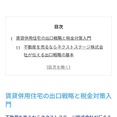
目次
賃貸併用住宅の出口戦略と税金対策入門
不動産を売るならネクストステージ株式会
社が伝える出口戦略の基本
賃貸併用住宅売却時の税金リスクを賢く回
避するポイント
賃貸併用住宅の売却と税金の基礎知識を徹
底解説
賃貸併用住宅の出口戦略と税金対策入
資金計画に必須の税金対策と出口戦略の実
門
践例
賃貸併用住宅売却で押さえる税制優遇と注