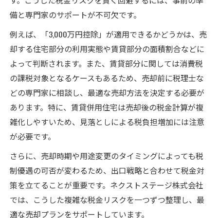
す。こうした税金リスクを賢く回避するには、事前の準
社が解説する消費税の基礎
備と専門家のサポートが不可欠です。
賃貸併用住宅売却時の消費税課税範囲と注
例えば、「3,000万円控除」が適用できるかどうかは、売
意点
却する住宅部分の利用実態や賃貸部分の面積割合などに
簡易課税の仕組みと賃貸用不動産売却時の
よって判断されます。また、賃貸部分に関しては消費税
ポイント
の課税対象となるケースもあるため、売却前に税理士な
建物の一部を賃貸した自宅売却時の消費税
どの専門家に相談し、最適な売却方法を決定する必要が
の扱い
あります。特に、賃貸併用住宅は売却後の税金計算が複
賃貸併用住宅の売却で消費税負担を抑える
雑化しやすいため、見落としによる税負担増加には注意
コツ
が必要です。
住宅ローン返済と家賃収入の両立を成功させる
さらに、売却時期や用途変更のタイミングによっても税
には
制優遇の可否が変わるため、出口戦略と合わせて税金対
不動産を売るならネクストステージ株式会
策を立てることが重要です。ネクストステージ株式会社
社が語るローンと家賃収入の両立法
では、こうした複雑な税金リスクを一つずつ整理し、最
賃貸併用住宅で住宅ローン返済を安定化さ
適な売却プランをサポートしています。