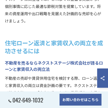
個別事情に応じた最適な節税対策を提案しています。将
来の資産運用や出口戦略を見据えた計画的な売却を心が
けましょう。
住宅ローン返済と家賃収入の両立を成
功させるには
不動産を売るならネクストステージ株式会社が語るロ
ーンと家賃収入の両立法
不動産の売却や賃貸併用住宅を検討する際、ローン返済
と家賃収入の両立は資金計画の要です。ネクストステー
ジ株式会社では、「自宅に住みながら賃貸部分の家賃を
042-649-1032
お問い合わせはこちら
ローン返済に充当する」戦略を推奨しています。これ
は、住宅ローンの返済負担を軽減しつつ、安定した家計