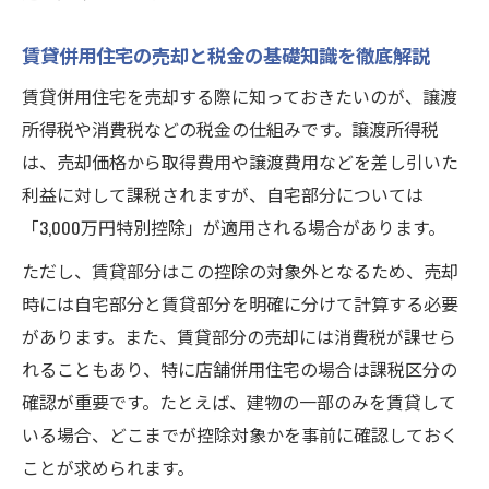
せるコツ
賃貸併用住宅の売却と税金の基礎知識を徹底解説
家賃収入でローン負担を軽減するための実
践的ポイント
賃貸併用住宅を売却する際に知っておきたいのが、譲渡
ローン返済と家賃収入のバランスで注意す
所得税や消費税などの税金の仕組みです。譲渡所得税
べき落とし穴
は、売却価格から取得費用や譲渡費用などを差し引いた
利益に対して課税されますが、自宅部分については
賃貸併用住宅でよくある失敗と対策を徹底
「3,000万円特別控除」が適用される場合があります。
解説
不動産を売るならネクストステージ株式会社が
ただし、賃貸部分はこの控除の対象外となるため、売却
持つ強み
時には自宅部分と賃貸部分を明確に分けて計算する必要
不動産を売るならネクストステージ株式会
があります。また、賃貸部分の売却には消費税が課せら
社の実績と専門性
れることもあり、特に店舗併用住宅の場合は課税区分の
確認が重要です。たとえば、建物の一部のみを賃貸して
資金計画から出口戦略まで一貫サポートの
いる場合、どこまでが控除対象かを事前に確認しておく
強み
ことが求められます。
賃貸併用住宅売却に強いノウハウで安心取