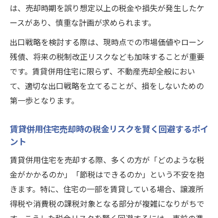
は、売却時期を誤り想定以上の税金や損失が発生したケ
堀り
ースがあり、慎重な計画が求められます。
不動産を売るならネクストステージ株式会
社が語る資金計画の考え方
出口戦略を検討する際は、現時点での市場価値やローン
賃貸併用住宅の資金運用で将来の資産を守
残債、将来の税制改正リスクなども加味することが重要
る方法
です。賃貸併用住宅に限らず、不動産売却全般におい
て、適切な出口戦略を立てることが、損をしないための
家賃収入と住宅ローンを活用した資金計画
第一歩となります。
の立て方
賃貸併用住宅売却後の資金運用プランを実
賃貸併用住宅売却時の税金リスクを賢く回避するポイ
践するコツ
ント
中古賃貸併用住宅活用時の資金計画ポイン
賃貸併用住宅を売却する際、多くの方が「どのような税
ト
金がかかるのか」「節税はできるのか」という不安を抱
賃貸併用住宅の売却時に消費税はどう扱われる
きます。特に、住宅の一部を賃貸している場合、譲渡所
か
得税や消費税の課税対象となる部分が複雑になりがちで
不動産を売るならネクストステージ株式会