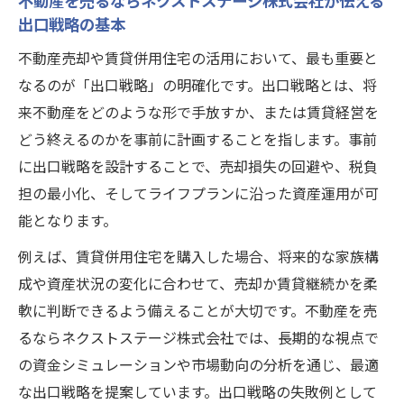
不動産を売るならネクストステージ株式会社が伝える
意点
出口戦略の基本
自宅を売る前に知るべき3000万円控除の落とし
不動産売却や賃貸併用住宅の活用において、最も重要と
穴
なるのが「出口戦略」の明確化です。出口戦略とは、将
不動産を売るならネクストステージ株式会
来不動産をどのような形で手放すか、または賃貸経営を
社が教える3,000万円控除の注意点
どう終えるのかを事前に計画することを指します。事前
賃貸併用住宅と3,000万円控除の適用範囲を
に出口戦略を設計することで、売却損失の回避や、税負
正しく知る
担の最小化、そしてライフプランに沿った資産運用が可
3,000万円控除で損をしないための落とし穴
能となります。
対策
例えば、賃貸併用住宅を購入した場合、将来的な家族構
賃貸併用住宅売却時の控除計算方法を分か
成や資産状況の変化に合わせて、売却か賃貸継続かを柔
りやすく解説
軟に判断できるよう備えることが大切です。不動産を売
店舗併用住宅との違いと3,000万円控除のポ
るならネクストステージ株式会社では、長期的な視点で
イント
の資金シミュレーションや市場動向の分析を通じ、最適
な出口戦略を提案しています。出口戦略の失敗例として
将来の資産運用へ賃貸併用住宅の資金計画を深