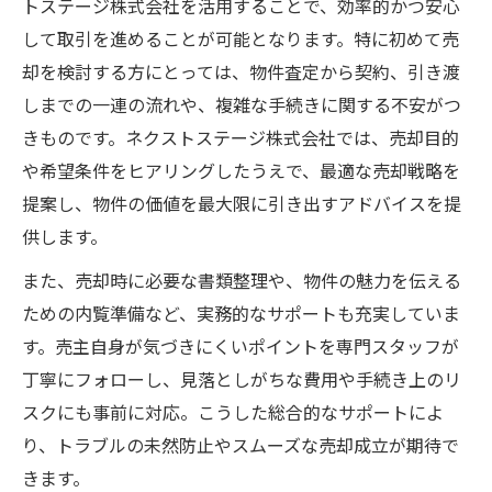
トステージ株式会社を活用することで、効率的かつ安心
不動産を売るならネクストステージ株式会
して取引を進めることが可能となります。特に初めて売
社が教える三大タブー
却を検討する方にとっては、物件査定から契約、引き渡
売却時に避けたいNG行動と整理すべき注意
しまでの一連の流れや、複雑な手続きに関する不安がつ
点
きものです。ネクストステージ株式会社では、売却目的
現場で失敗しないタブーと整理術の実例
や希望条件をヒアリングしたうえで、最適な売却戦略を
提案し、物件の価値を最大限に引き出すアドバイスを提
不動産売却でやってはいけない三大タブー
供します。
の整理方法
不動産を売るならネクストステージ株式会
また、売却時に必要な書類整理や、物件の魅力を伝える
社の視点で見るタブー
ための内覧準備など、実務的なサポートも充実していま
す。売主自身が気づきにくいポイントを専門スタッフが
飛ばしや5%ルールを整理して正しく理解する
丁寧にフォローし、見落としがちな費用や手続き上のリ
不動産売却の5%ルールをネクストステージ
スクにも事前に対応。こうした総合的なサポートによ
株式会社が整理解説
り、トラブルの未然防止やスムーズな売却成立が期待で
飛ばしの意味と実務での整理ポイントを理
きます。
解する