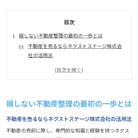
目次
損しない不動産整理の最初の一歩とは
不動産を売るならネクストステージ株式会
社の活用法
売却整理で最初に確認すべき基本ポイント
不動産売却時に押さえたい整理の流れと注
意点
不動産を売るならネクストステージ株式会
損しない不動産整理の最初の一歩とは
社が解説する準備のコツ
損しないための不動産整理手順と実践ポイ
不動産を売るならネクストステージ株式会社の活用法
ント
不動産の売却に際し、専門的な知識と経験を持つネクス
不動産売却時に注意したい三大タブー解説