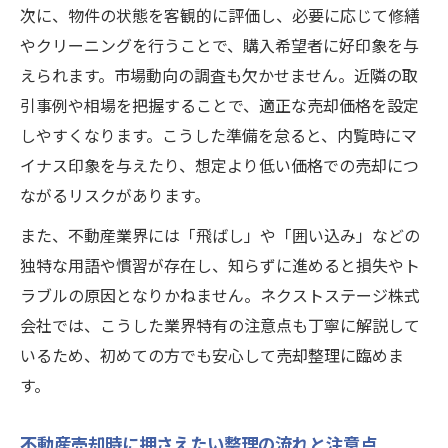
次に、物件の状態を客観的に評価し、必要に応じて修繕
損しないための業界暗黙ルール整理方法
やクリーニングを行うことで、購入希望者に好印象を与
トラブルを未然に防ぐ整理・準備の極意
えられます。市場動向の調査も欠かせません。近隣の取
不動産を売るならネクストステージ株式会
引事例や相場を把握することで、適正な売却価格を設定
社が伝授するトラブル回避術
しやすくなります。こうした準備を怠ると、内覧時にマ
イナス印象を与えたり、想定より低い価格での売却につ
売却整理でトラブルを未然に防ぐ実践的な
ながるリスクがあります。
準備法
トラブル防止のための不動産整理の極意と
また、不動産業界には「飛ばし」や「囲い込み」などの
は
独特な用語や慣習が存在し、知らずに進めると損失やト
不動産売却時に有効な整理・準備の具体策
ラブルの原因となりかねません。ネクストステージ株式
会社では、こうした業界特有の注意点も丁寧に解説して
ネクストステージ株式会社式のトラブル回
いるため、初めての方でも安心して売却整理に臨めま
避整理術
す。
安心して進める売却手続きと整理ポイント
不動産を売るならネクストステージ株式会
不動産売却時に押さえたい整理の流れと注意点