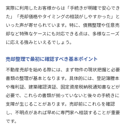
実際に利用したお客様からは「手続きが明確で安心でき
不動産を売るならネクストステージ株式会
た」「売却価格やタイミングの相談がしやすかった」と
社流・5%ルールの基礎
いった声が寄せられています。特に、債務整理や任意売
飛ばしと5%ルールの違いと整理のコツ
却など特殊なケースにも対応できる点は、多様なニーズ
売却時に知っておきたいルールと整理法の
に応える強みといえるでしょう。
実際
売却前に知るべき業界の暗黙ルール
売却整理で最初に確認すべき基本ポイント
不動産業界の暗黙ルールをネクストステー
不動産売却を始める際には、まず物件の現状把握と必要
ジ株式会社が整理
書類の整理が基本となります。具体的には、登記簿謄本
売却前に知るべき業界慣習と整理のポイン
や権利証、建築確認済証、固定資産税納税通知書などが
ト
必要で、これらの書類が揃っていないと後々の手続きに
不動産を売るならネクストステージ株式会
支障が生じることがあります。売却前にこれらを確認
社が教える業界常識
し、不明点があれば早めに専門家へ相談することが重要
整理して理解したい売却時の業界ルールの
です。
本質