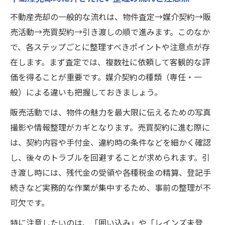
社が解説する安心手続き
不動産売却の一般的な流れは、物件査定→媒介契約→販
売却を安心して進めるための整理ポイント
売活動→売買契約→引き渡しの順で進みます。このなか
手続きの流れと整理のコツをプロが解説
で、各ステップごとに整理すべきポイントや注意点が存
不動産売却の安心ポイントと整理方法まと
在します。まず査定では、複数社に依頼して客観的な評
め
価を得ることが重要です。媒介契約の種類（専任・一
ネクストステージ株式会社流・安心の売却
般）による違いも把握しておきましょう。
準備術
販売活動では、物件の魅力を最大限に伝えるための写真
撮影や情報整理がカギとなります。売買契約に進む際に
は、契約内容や手付金、違約時の条件などを細かく確認
し、後々のトラブルを回避することが求められます。引
き渡し時には、残代金の受領や各種税金の精算、登記手
続きなど実務的な作業が集中するため、事前の整理が不
可欠です。
特に注意したいのは、「囲い込み」や「レインズ未登